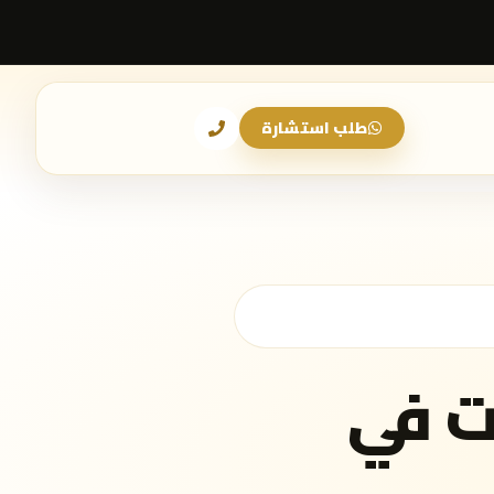
طلب استشارة
ت في