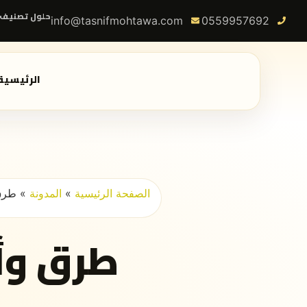
حلول تصنيف 
info@tasnifmohtawa.com
0559957692
الرئيسية
الصفحة الرئيسية
»
المدونة
»
طرق 
طرق وأ