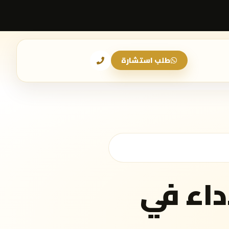
طلب استشارة
اء في