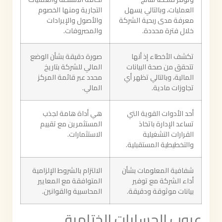
العمليات، وبالتالي يسهل
التجارية ومنها الخصوم
معرفة مدى ربحية الشركة
والأصول والإيرادات
خلال فترة محددة.
والمصروفات.
تكشف الأخطاء إذ أنها
صورة دقيقة بشأن الوضع
تتحقق من صحة البيانات
المالي للشركة بتاريخ
المالية، وبالتالي تظهر أي
محدد عبر قائمة المركز
تجاوزات مادية.
المالي.
أحد الأدوات القوية التي
هي أداة هامة لجذب
تساعد الإدارة باتخاذ
المستثمرين مع تقييم
القرارات التشغيلية
الاستثمارات.
والتخطيطية المستقبلية.
شفافية المعلومات بشأن
الالتزام بالشروط الإلزامية
أداء الشركة مع توفير
المتوافقة مع المعايير
بيانات موثوقة ودقيقة.
المحاسبية والقوانين.
عيوب الحسابات الختامية