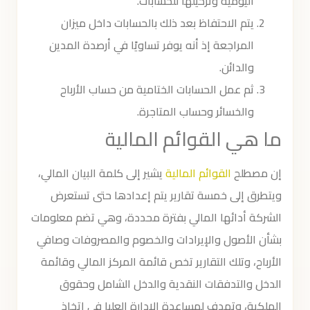
اليومية وترحيلها للحسابات.
يتم الاحتفاظ بعد ذلك بالحسابات داخل ميزان
المراجعة إذ أنه يوفر تساويًا في أرصدة المدين
والدائن.
ثم عمل الحسابات الختامية من حساب الأرباح
والخسائر وحساب المتاجرة.
ما هي القوائم المالية
إن مصطلح
القوائم المالية
يشير إلى كلمة البيان المالي،
ويتطرق إلى خمسة تقارير يتم إعدادها حتى تستعرض
الشركة أدائها المالي بفترة محددة، وهي تضم معلومات
بشأن الأصول والإيرادات والخصوم والمصروفات وصافي
الأرباح، وتلك التقارير تخص قائمة المركز المالي وقائمة
الدخل والتدفقات النقدية والدخل الشامل وحقوق
الملكية، وتهدف لمساعدة الإدارة العليا في اتخاذ