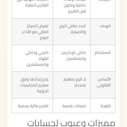
داخلية وتكون
التقارير المالية
قبل التقرير
الهدف
تحدد صافي الربح
تعرض المركز
والخسارة
المالي مع الأداء
العام
الاستخدام
داخلي للإداريين
خارجي وداخلي
والمحاسبين
للبنوك
والمستشارين
الأساس
لا تلزم بمعايير
يتم إعدادها وفق
القانوني
محددة
معايير المحاسبات
الدولية
النتيجة
حسابات رقمية
تقارير مالية رسمية
مميزات وعيوب لحسابات