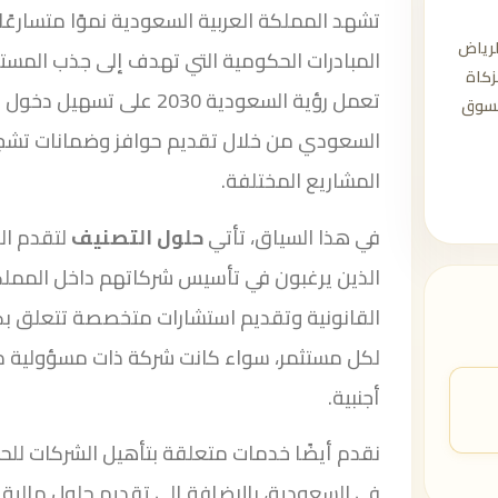
تشهد المملكة العربية السعودية نموًا متسارعًا
رياض
المبادرات الحكومية التي تهدف إلى جذب المستث
زكاة
تعمل رؤية السعودية 2030 عل
السوق
السعودي من خلال تقديم حوافز وضمانات تشج
المشاريع المختلفة.
في هذا السياق، تأتي
حلول التصنيف
لتقدم الد
الذين يرغبون في تأسيس شركاتهم داخل المملكة
القانونية وتقديم استشارات متخصصة تتعلق بكي
لكل مستثمر، سواء كانت شركة ذات مسؤولية م
أجنبية.
نقدم أيضًا خدمات متعلقة بتأهيل الشركات للح
في السعودية، بالإضافة إلى تقديم حلول مالية