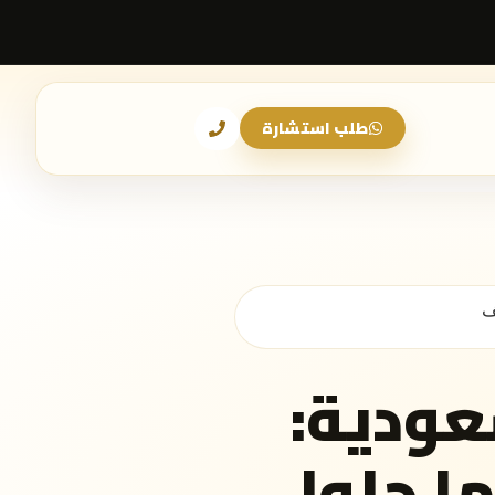
طلب استشارة
ف
عودية:
ها حلول