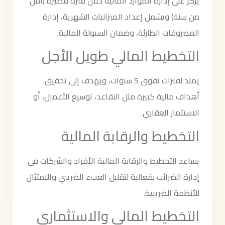
يُركّز على إدارة الموارد المالية خلال فترة قصيرة (أقل
من سنة) ويشمل إعداد الميزانيات الشهرية، إدارة
المصروفات الطارئة، وضمان السيولة المالية.
التخطيط المالي طويل الأجل
يمتد لفترات تفوق 5 سنوات، ويهدف إلى تحقيق
أهداف مالية كبيرة مثل التقاعد، توسيع الأعمال، أو
الاستثمار العقاري.
التخطيط والرقابة المالية
يساعد
التخطيط والرقابة المالية
الأفراد والشركات في
إدارة الضرائب بفعالية لتقليل العبء الضريبي والامتثال
للأنظمة الضريبية.
التخطيط المالي والاستثماري