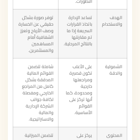
التطورات.
الهدف
تساعد الإدارة
توفر صورة بشكل
والاستخدام
باتخاذ القرارات
حقيقي عن الخسارة
السريعة إذا ما
وصف الأرباح وتعزز
تم مقارنتها
الشفافية أمام
بالنتائج المرحلية.
المساهمين
والمستثمرين.
الشمولية
على الأغلب
شاملة تتضمن
والدقة
تكون قصيرة
القوائم المالية
ومراجعتها
المدققة بشكل
خارجية
كامل من المراجع
ومحدودة، كما
الخارجي ومفصلة
أنها تركز على
لكافة جوانب
القوائم
الشركة الإدارية
الأساسية.
والمالية
والاستراتيجية.
المحتوى
يركز على
تتضمن الميزانية