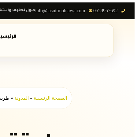
حلول تصنيف واستشا
info@tasnifmohtawa.com
0559957692
الرئيسي
الصفحة الرئيسية
»
المدونة
»
طريق